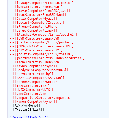
---[[cvsup>Computer/FreeBSD/ports]]
---[[DB>Computer/FreeBSD/DB]]
---[[java>Computer/FreeBSD/java]]
---[[kon>Computer/FreeBSD/kon]]
--[[Gyazo>Computer/Gyazo]]
--[[Icecast>Computer/Icecast]]
--[[iPhone>Computer/iPhone]]
--[[Linux>Computer/Linux]]
---[[Apache2>Computer/Linux/apache2]]
---[[LVM>Computer/Linux/LVM]]
---[[parted>Computer/Linux/parted]]
---[[PMS(DLNA)>Computer/Linux/PMS]]
---[[PT2>Computer/Linux/PT2]]
---[[foltia>Computer/Linux/foltia]]
---[[WordPress>Computer/Linux/WordPress]]
---[[Xen>Computer/Linux/Xen]]
--[[rsync>Computer/rsync]]
--[[ReadyNAS>Computer/ReadyNAS]]
--[[Ruby>Computer/Ruby]]
--[[SAA7130>Computer/SAA7130]]
--[[Screen>Computer/Screen]]
--[[TeX>Computer/TeX]]
--[[UNIX>Computer/UNIX]]
--[[vim>Computer/vim]]
--[[vimperator>Computer/vimperator]]
--[[xymon>Computer/xymon]]
-[[私的メモ>Memo]]

-[[TwitterOffList]]

''&size(12){移転済};''