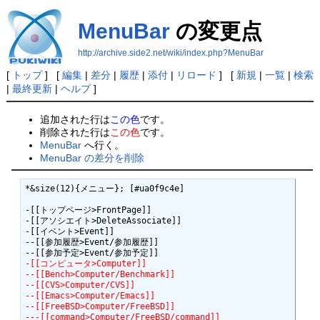
MenuBar
の変更点
http://archive.side2.net/wiki/index.php?MenuBar
[
トップ
] [
編集
|
差分
|
履歴
|
添付
|
リロード
] [
新規
|
一覧
|
検索
|
最終更新
|
ヘルプ
]
追加された行は
この色
です。
削除された行は
この色
です。
MenuBar
へ行く。
MenuBar の差分を削除
*&size(12){メニュー}; [#ua0f9c4e]

-[[トップページ>FrontPage]]

-[[アソシエイト>DeleteAssociate]]

-[[イベント>Event]]

--[[参加履歴>Event/参加履歴]]

-[[コンピュータ>Computer]]
--[[Bench>Computer/Benchmark]]
--[[CVS>Computer/CVS]]
--[[Emacs>Computer/Emacs]]
--[[FreeBSD>Computer/FreeBSD]]
---[[command>Computer/FreeBSD/command]]